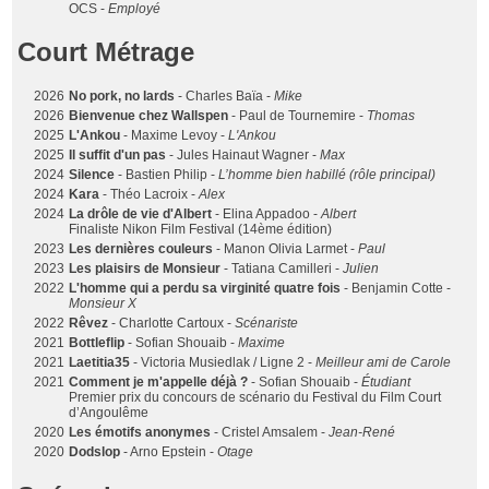
OCS -
Employé
Court Métrage
2026
No pork, no lards
- Charles Baïa -
Mike
2026
Bienvenue chez Wallspen
- Paul de Tournemire -
Thomas
2025
L'Ankou
- Maxime Levoy -
L'Ankou
2025
Il suffit d'un pas
- Jules Hainaut Wagner -
Max
2024
Silence
- Bastien Philip -
L’homme bien habillé (rôle principal)
2024
Kara
- Théo Lacroix -
Alex
2024
La drôle de vie d'Albert
- Elina Appadoo -
Albert
Finaliste Nikon Film Festival (14ème édition)
2023
Les dernières couleurs
- Manon Olivia Larmet -
Paul
2023
Les plaisirs de Monsieur
- Tatiana Camilleri -
Julien
2022
L'homme qui a perdu sa virginité quatre fois
- Benjamin Cotte -
Monsieur X
2022
Rêvez
- Charlotte Cartoux -
Scénariste
2021
Bottleflip
- Sofian Shouaib -
Maxime
2021
Laetitia35
- Victoria Musiedlak / Ligne 2 -
Meilleur ami de Carole
2021
Comment je m'appelle déjà ?
- Sofian Shouaib -
Étudiant
Premier prix du concours de scénario du Festival du Film Court
d’Angoulême
2020
Les émotifs anonymes
- Cristel Amsalem -
Jean-René
2020
Dodslop
- Arno Epstein -
Otage