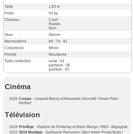
Taille
1.83 m
Poids
63 kg
Cheveux
Court
Raides
Brun
Yeux
Marron
Mensurations
88 - 74 - 91
Corpulence
Mince
Pilosité
Moustache
Taille confection
veste : 44
pantalon : 36
pointure : 43
Cinéma
2026
Corpus
- Léopold Biessy et Alexandre Decouflé / 6mois Prod -
Herbert
Télévision
2026
Privilège
- Vladimir de Fontenay et Marie Monge / HBO -
Bagagiste
2022
3615 Monique
- Guillaume Renusson / Mon Voisin Productions /